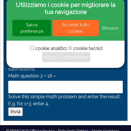
Utilizziamo i cookie per migliorare la
tua navigazione
Salva
Accetta tutti i
Rimuovi
preferenze
cookie
Accetto l'informativa sulla privacy
Leggi l'informativa sulla privacy
CAPTCHA
cookie analitici
cookie tecnici
This question is for testing whether or not you are a
Maggiori informazioni
human visitor and to prevent automated spam
submissions.
Math question
2 + 16 =
Solve this simple math problem and enter the result.
E.g. for 1+3, enter 4.
© PRIMO ROSI Officina Nautica - Porto Santo Stefano - Monte Argentario