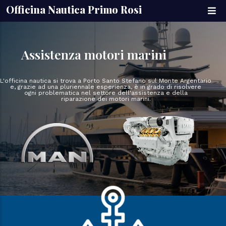
Salta al contenuto principale
Officina Nautica Primo Rosi
Assistenza
motori marini
L'officina nautica si trova a Porto Santo Stefano sul Monte Argentario
e, grazie ad una pluriennale esperienza, è in grado di risolvere
ogni problematica nel settore dell'assistenza e della
riparazione dei motori marini.